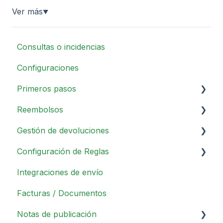
Ver más
▼
Consultas o incidencias
Configuraciones
Primeros pasos
Reembolsos
Descripción general del portal
Gestión de devoluciones
Analítica
Descripción general
Configuración de Reglas
Configuraciones en la aplicación
Método de Reembolso
Operaciones diarias
Integraciones de envío
Configuraciones del portal de retorno
Otras configuraciones
Métodos de Devolución
Información general
Facturas / Documentos
Configuraciones del Portal de devolución de
Motivos de Devolución
Acciones
UX / UI
Notas de publicación
Políticas de Devoluciones
Condiciones