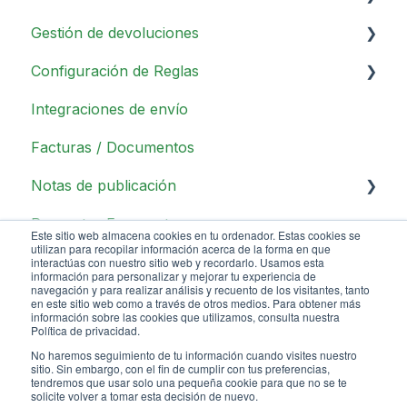
Gestión de devoluciones
Analítica
Descripción general
Configuración de Reglas
Configuraciones en la aplicación
Método de Reembolso
Operaciones diarias
Integraciones de envío
Configuraciones del portal de retorno
Otras configuraciones
Métodos de Devolución
Información general
Facturas / Documentos
Configuraciones del Portal de devolución de
Motivos de Devolución
Acciones
UX / UI
Notas de publicación
Políticas de Devoluciones
Condiciones
Crea tu politica de devoluciones
Preguntas Frecuentes
Operadores
Notas de publicación 1.1
Este sitio web almacena cookies en tu ordenador. Estas cookies se
Personalizaciones
utilizan para recopilar información acerca de la forma en que
Las reglas más comunes
Notas de publicación 1.2
interactúas con nuestro sitio web y recordarlo. Usamos esta
información para personalizar y mejorar tu experiencia de
navegación y para realizar análisis y recuento de los visitantes, tanto
Notas de publicación 1.3
en este sitio web como a través de otros medios. Para obtener más
información sobre las cookies que utilizamos, consulta nuestra
Política de privacidad.
Notas de publicación 1.4
No haremos seguimiento de tu información cuando visites nuestro
sitio. Sin embargo, con el fin de cumplir con tus preferencias,
Notas de publicación 2.0
Knowledge center iF
Copyright © 2026, iF
tendremos que usar solo una pequeña cookie para que no se te
solicite volver a tomar esta decisión de nuevo.
returns
Returns