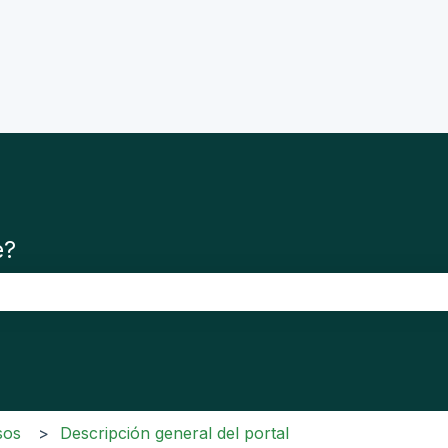
e?
po de búsqueda está vacío.
sos
Descripción general del portal