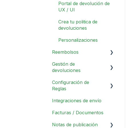
Portal de devolución de
UX / UI
Crea tu politica de
devoluciones
Personalizaciones
Reembolsos
Gestión de
Descripción general
devoluciones
Método de Reembolso
Configuración de
Operaciones diarias
Otras configuraciones
Reglas
Métodos de Devolución
Integraciones de envío
Información general
Motivos de Devolución
Facturas / Documentos
Acciones
Políticas de
Notas de publicación
Devoluciones
Condiciones