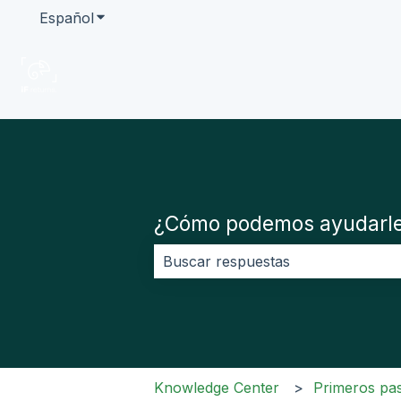
Español
Traducciones de Mostrar submenú de
¿Cómo podemos ayudarl
No hay sugerencias porque el cam
Knowledge Center
Primeros pa