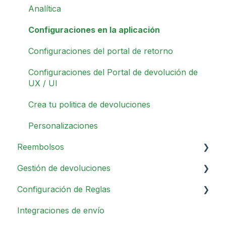
Analítica
Configuraciones en la aplicación
Configuraciones del portal de retorno
Configuraciones del Portal de devolución de
UX / UI
Crea tu politica de devoluciones
Personalizaciones
Reembolsos
Gestión de devoluciones
Descripción general
Configuración de Reglas
Método de Reembolso
Operaciones diarias
Integraciones de envío
Otras configuraciones
Métodos de Devolución
Información general